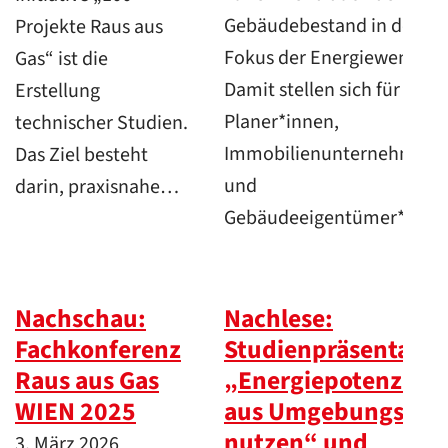
Gebäudebestand in den
Projekte Raus aus
Fokus der Energiewende.
Gas“ ist die
Damit stellen sich für
Erstellung
Planer*innen,
technischer Studien.
Immobilienunternehmen
Das Ziel besteht
und
darin, praxisnahe…
Gebäudeeigentümer*inn
Nachschau:
Nachlese:
Fachkonferenz
Studienpräsentatio
Raus aus Gas
„Energiepotenziale
WIEN 2025
aus Umgebungswä
nutzen“ und
3. März 2026