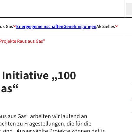
Sea
aus Gas
Energiegemeinschaften
Genehmigungen
Aktuelles
0 Projekte Raus aus Gas"
Initiative „100
Gas“
aus aus Gas“ arbeiten wir laufend an
chten zu Fragestellungen, die für die
t sind. Ausgewählte Projekte können dafür