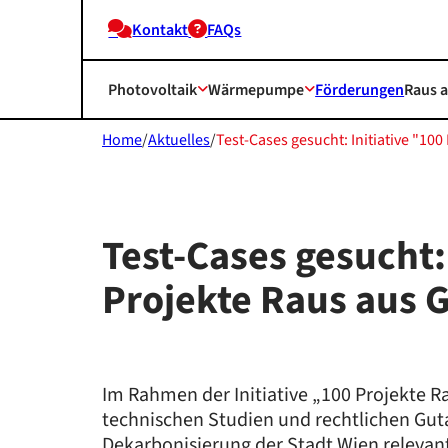
Kontakt
FAQs
Photovoltaik
Wärmepumpe
Förderungen
Raus 
Home
/
Aktuelles
/
Test-Cases gesucht: Initiative "10
Test-Cases gesucht: 
Projekte Raus aus 
Im Rahmen der Initiative „100 Projekte R
technischen Studien und rechtlichen Guta
Dekarbonisierung der Stadt Wien relevan