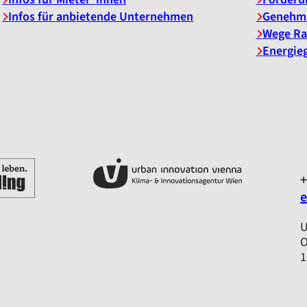
Infos für anbietende Unternehmen
Genehm
Wege Ra
Energie
+
e
U
O
1